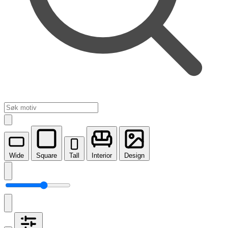
Wide
Square
Tall
Interior
Design