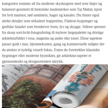
kategorien rommer alt fra moderne skyskrapere med rene linjer og
balansert geometri til historiske landemerker som Taj Mahal, kjent
for hvit marmor, rød sandstein, hager og kanaler. Du finner også
sterke detaljer som sirkulære trappetrinn, Flatiron-bygninger og
grafiske fasader som fremhever form, lys og skygge. Stilene spenner
fra skarp sort-hvitt-fotografering til mykere fargepaletter og dristige
arkitekturbilder i rosa, magenta og andre rike toner. Disse tapetene
passer godt i stue, hjemmekontor, gang og kommersielle miljøer der
du ønsker et tydelig visuelt fokus. Enten du foretrekker klassiske
bygninger eller moderne byutsikter, gir arkitektur-tapeter et
gjennomtenkt og designorientert uttrykk.