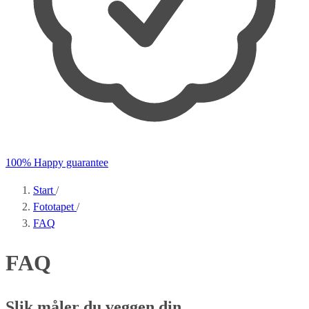
100% Happy guarantee
Start
/
Fototapet
/
FAQ
FAQ
Slik måler du veggen din