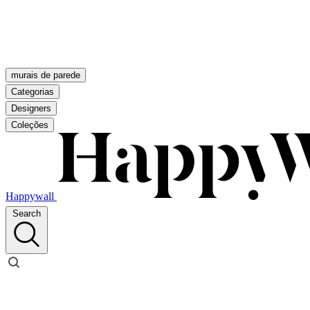
murais de parede
Categorias
Designers
Coleções
Happywall
Search