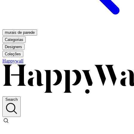
murais de parede
Categorias
Designers
Coleções
Happywall
Search