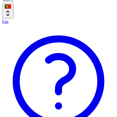
Search
Faq