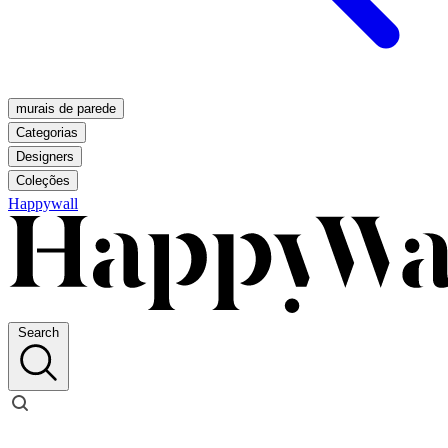
murais de parede
Categorias
Designers
Coleções
Happywall
Search