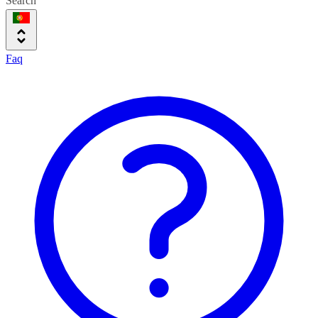
Search
Faq