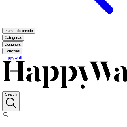
murais de parede
Categorias
Designers
Coleções
Happywall
Search