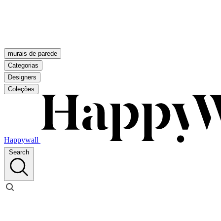
murais de parede
Categorias
Designers
Coleções
Happywall
Search