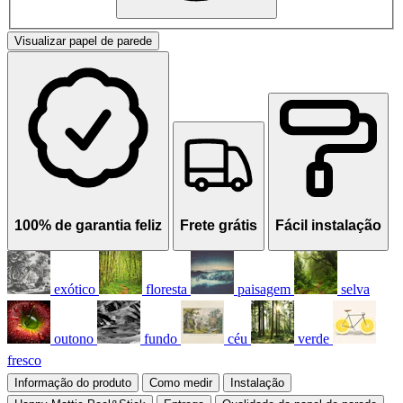
Visualizar papel de parede
100% de garantia feliz
Frete grátis
Fácil instalação
exótico
floresta
paisagem
selva
outono
fundo
céu
verde
fresco
Informação do produto
Como medir
Instalação