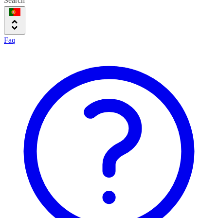
Search
Faq