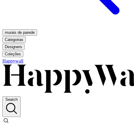
murais de parede
Categorias
Designers
Coleções
Happywall
Search