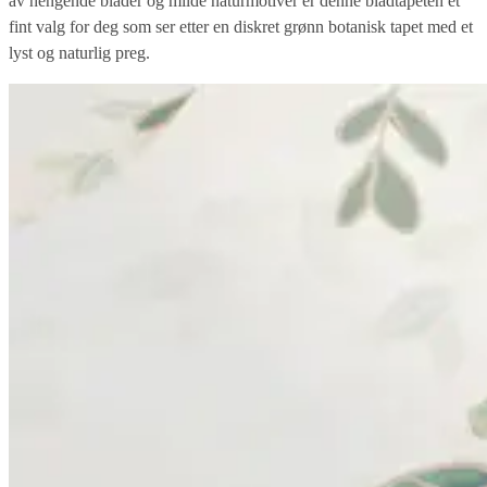
av hengende blader og milde naturmotiver er denne bladtapeten et
fint valg for deg som ser etter en diskret grønn botanisk tapet med et
lyst og naturlig preg.