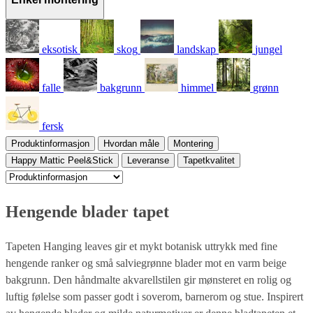
eksotisk
skog
landskap
jungel
falle
bakgrunn
himmel
grønn
fersk
Produktinformasjon
Hvordan måle
Montering
Happy Mattic Peel&Stick
Leveranse
Tapetkvalitet
Hengende blader tapet
Tapeten Hanging leaves gir et mykt botanisk uttrykk med fine
hengende ranker og små salviegrønne blader mot en varm beige
bakgrunn. Den håndmalte akvarellstilen gir mønsteret en rolig og
luftig følelse som passer godt i soverom, barnerom og stue. Inspirert