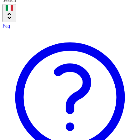
Search
Faq