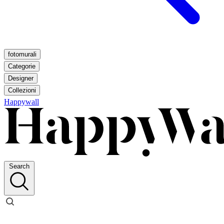
fotomurali
Categorie
Designer
Collezioni
Happywall
Search