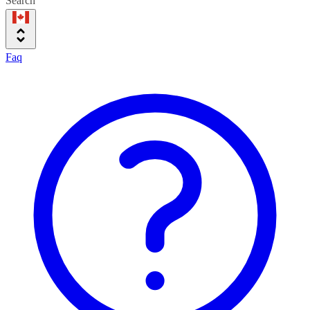
Search
Faq