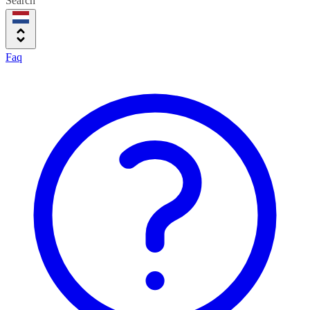
Search
Faq