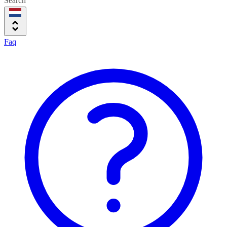
Search
Faq