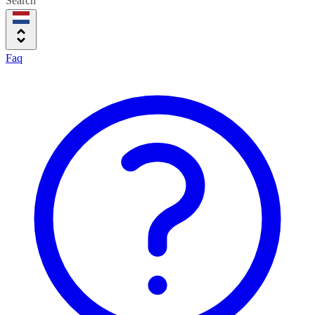
Search
Faq