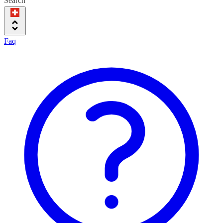
Search
Faq