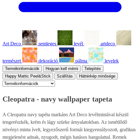
Art Deco
semleges
levél
artdeco
természet
dekoráció
pálma
levelek
Termékinformációk
Hogyan kell mérni
Telepítés
Happy Mattic Peel&Stick
Szállítás
Háttérkép minősége
Cleopatra - navy wallpaper tapeta
A Cleopatra navy tapéta markáns Art Deco levélmintával készül
tengerészkék, krém és lágy szürke árnyalatokban. Az ismétlődő
növényi minta ívelt, legyezőszerű formái kiegyensúlyozott, grafikus
megjelenést adnak, nyugodt, mégis hatásos hangulattal. Remek