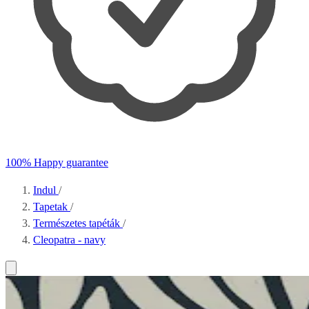
100% Happy guarantee
Indul
/
Tapetak
/
Természetes tapéták
/
Cleopatra - navy