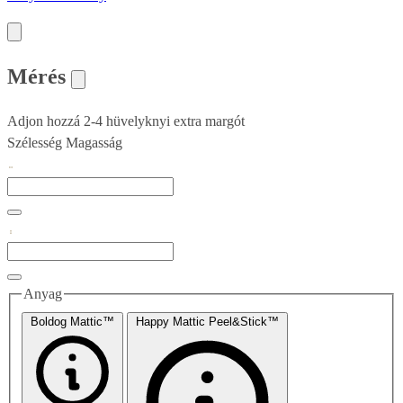
Mérés
Adjon hozzá 2-4 hüvelyknyi extra margót
Szélesség
Magasság
Anyag
Boldog Mattic™
Happy Mattic Peel&Stick™