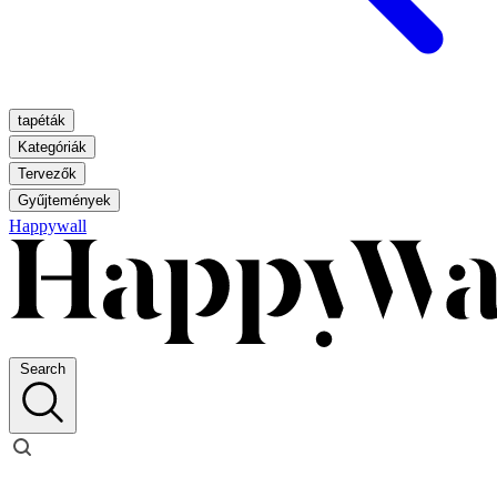
tapéták
Kategóriák
Tervezők
Gyűjtemények
Happywall
Search