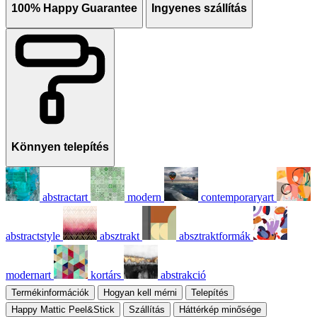
100% Happy Guarantee
Ingyenes szállítás
Könnyen telepítés
abstractart
modern
contemporaryart
abstractstyle
absztrakt
absztraktformák
modernart
kortárs
abstrakció
Termékinformációk
Hogyan kell mérni
Telepítés
Happy Mattic Peel&Stick
Szállítás
Háttérkép minősége