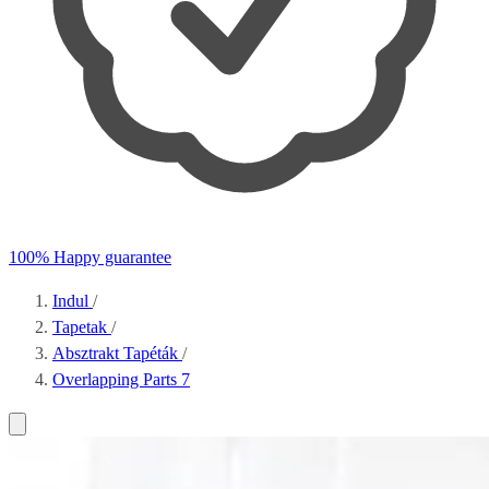
100% Happy guarantee
Indul
/
Tapetak
/
Absztrakt Tapéták
/
Overlapping Parts 7