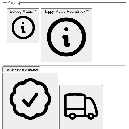
Anyag
Boldog Mattic™
Happy Mattic Peel&Stick™
Háttérkép előnézete