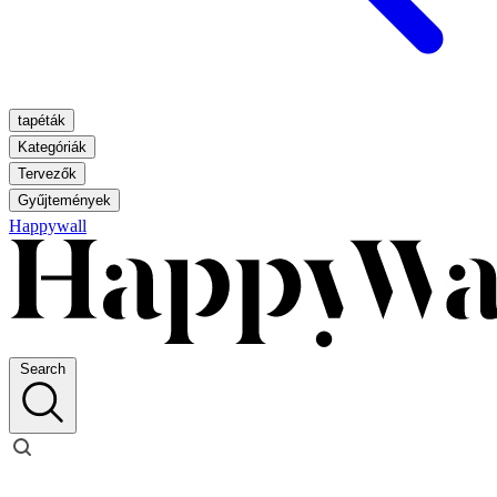
tapéták
Kategóriák
Tervezők
Gyűjtemények
Happywall
Search