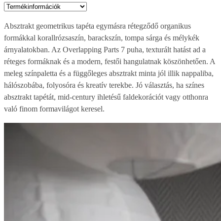
Absztrakt geometrikus tapéta egymásra rétegződő organikus
formákkal korallrózsaszín, barackszín, tompa sárga és mélykék
árnyalatokban. Az Overlapping Parts 7 puha, texturált hatást ad a
réteges formáknak és a modern, festői hangulatnak köszönhetően. A
meleg színpaletta és a függőleges absztrakt minta jól illik nappaliba,
hálószobába, folyosóra és kreatív terekbe. Jó választás, ha színes
absztrakt tapétát, mid-century ihletésű faldekorációt vagy otthonra
való finom formavilágot keresel.