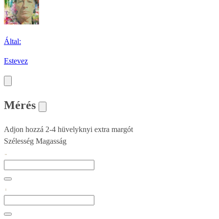
Által:
Estevez
Mérés
Adjon hozzá 2-4 hüvelyknyi extra margót
Szélesség
Magasság