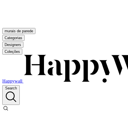
murais de parede
Categorias
Designers
Coleções
Happywall
Search