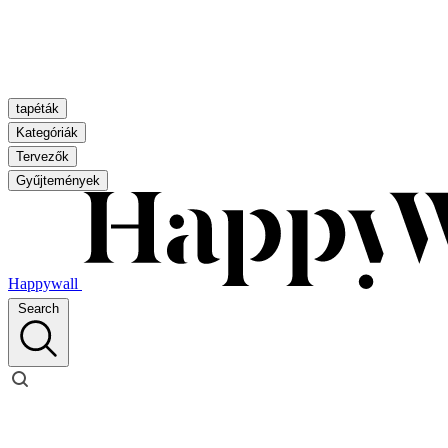
tapéták
Kategóriák
Tervezők
Gyűjtemények
Happywall
Search