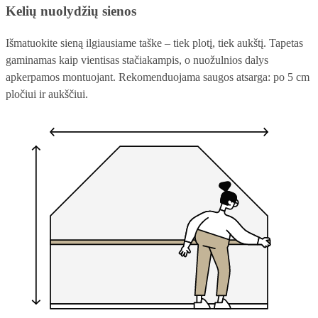
Kelių nuolydžių sienos
Išmatuokite sieną ilgiausiame taške – tiek plotį, tiek aukštį. Tapetas
gaminamas kaip vientisas stačiakampis, o nuožulnios dalys
apkerpamos montuojant. Rekomenduojama saugos atsarga: po 5 cm
pločiui ir aukščiui.