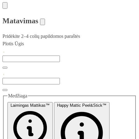
Matavimas
Pridėkite 2–4 colių papildomos paraštės
Plotis
Ūgis
Medžiaga
Laimingas Mattikas™
Happy Mattic Peel&Stick™