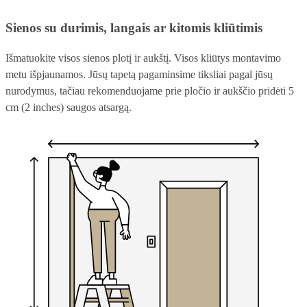
Sienos su durimis, langais ar kitomis kliūtimis
Išmatuokite visos sienos plotį ir aukštį. Visos kliūtys montavimo
metu išpjaunamos. Jūsų tapetą pagaminsime tiksliai pagal jūsų
nurodymus, tačiau rekomenduojame prie pločio ir aukščio pridėti 5
cm (2 inches) saugos atsargą.