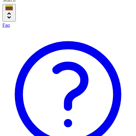
Search
Faq