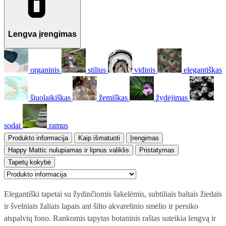
Lengva įrengimas
organinis
stilius
vidinis
elegantiškas
šiuolaikiškas
žemiškas
žydėjimas
sodai
ramus
Produkto informacija
Kaip išmatuoti
Įrengimas
Happy Mattic nulupiamas ir lipnus valiklis
Pristatymas
Tapetų kokybė
Elegantiški tapetai su žydinčiomis šakelėmis, subtiliais baltais žiedais
ir švelniais žaliais lapais ant šilto akvarelinio smėlio ir persiko
atspalvių fono. Rankomis tapytas botaninis raštas suteikia lengvą ir