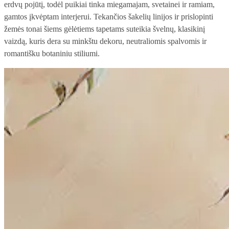
erdvų pojūtį, todėl puikiai tinka miegamajam, svetainei ir ramiam,
gamtos įkvėptam interjerui. Tekančios šakelių linijos ir prislopinti
žemės tonai šiems gėlėtiems tapetams suteikia švelnų, klasikinį
vaizdą, kuris dera su minkštu dekoru, neutraliomis spalvomis ir
romantišku botaniniu stiliumi.