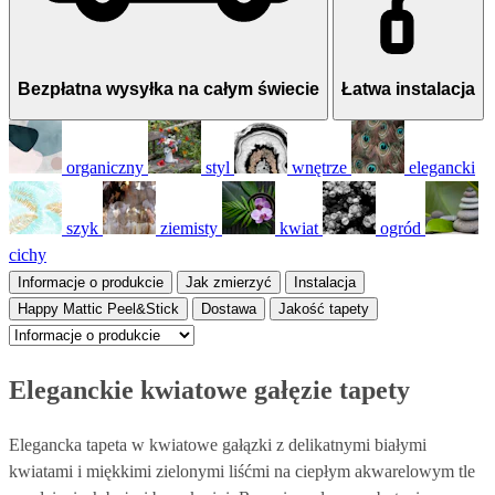
Bezpłatna wysyłka na całym świecie
Łatwa instalacja
organiczny
styl
wnętrze
elegancki
szyk
ziemisty
kwiat
ogród
cichy
Informacje o produkcie
Jak zmierzyć
Instalacja
Happy Mattic Peel&Stick
Dostawa
Jakość tapety
Eleganckie kwiatowe gałęzie tapety
Elegancka tapeta w kwiatowe gałązki z delikatnymi białymi
kwiatami i miękkimi zielonymi liśćmi na ciepłym akwarelowym tle