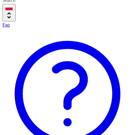
Search
Faq