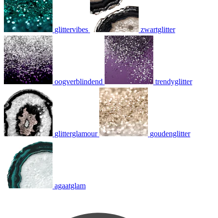
glittervibes
zwartglitter
oogverblindend
trendyglitter
glitterglamour
goudenglitter
agaatglam