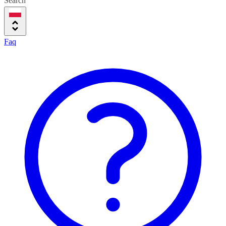
Search
Faq