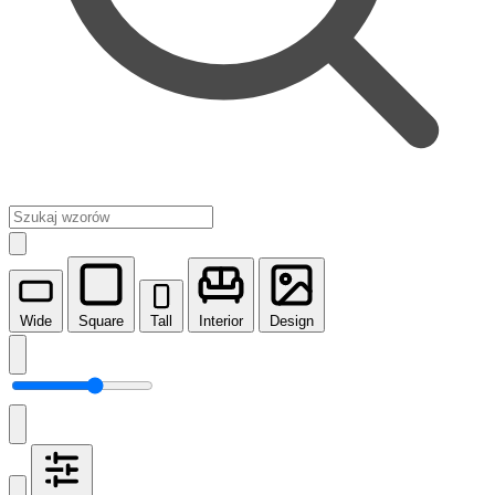
Wide
Square
Tall
Interior
Design