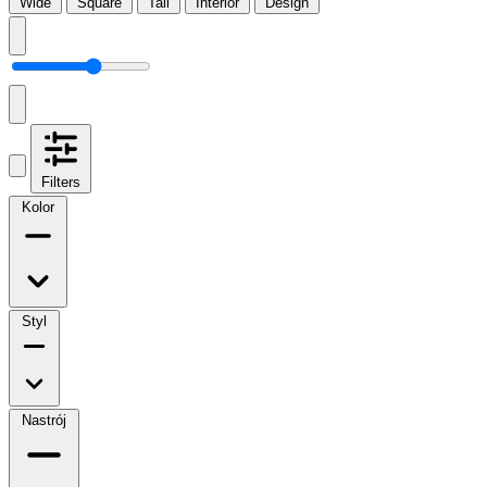
Wide
Square
Tall
Interior
Design
Filters
Kolor
Styl
Nastrój