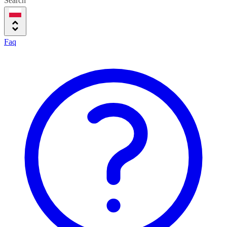
Search
Faq