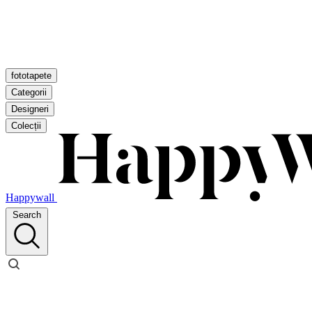
fototapete
Categorii
Designeri
Colecții
Happywall
Search