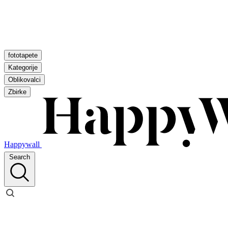
fototapete
Kategorije
Oblikovalci
Zbirke
Happywall
Search