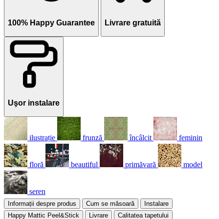
100% Happy Guarantee
Livrare gratuită
Uşor instalare
ilustrație
frunză
încâlcit
feminin
floră
beautiful
primăvară
model
seren
Informații despre produs
Cum se măsoară
Instalare
Happy Mattic Peel&Stick
Livrare
Calitatea tapetului