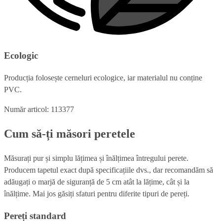
Ecologic
Producția folosește cerneluri ecologice, iar materialul nu conține
PVC.
Număr articol: 113377
Cum să-ți măsori peretele
Măsurați pur și simplu lățimea și înălțimea întregului perete.
Producem tapetul exact după specificațiile dvs., dar recomandăm să
adăugați o marjă de siguranță de 5 cm atât la lățime, cât și la
înălțime. Mai jos găsiți sfaturi pentru diferite tipuri de pereți.
Pereți standard