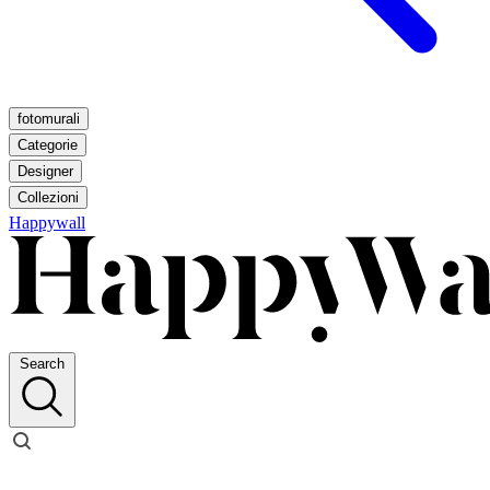
fotomurali
Categorie
Designer
Collezioni
Happywall
Search