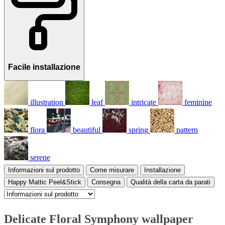
Facile installazione
illustration
leaf
intricate
feminine
flora
beautiful
spring
pattern
serene
Informazioni sul prodotto
Come misurare
Installazione
Happy Mattic Peel&Stick
Consegna
Qualità della carta da parati
Delicate Floral Symphony wallpaper