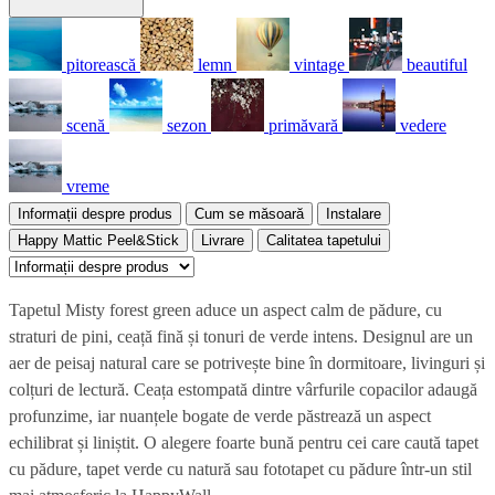
pitorească
lemn
vintage
beautiful
scenă
sezon
primăvară
vedere
vreme
Informații despre produs
Cum se măsoară
Instalare
Happy Mattic Peel&Stick
Livrare
Calitatea tapetului
Tapetul Misty forest green aduce un aspect calm de pădure, cu
straturi de pini, ceață fină și tonuri de verde intens. Designul are un
aer de peisaj natural care se potrivește bine în dormitoare, livinguri și
colțuri de lectură. Ceața estompată dintre vârfurile copacilor adaugă
profunzime, iar nuanțele bogate de verde păstrează un aspect
echilibrat și liniștit. O alegere foarte bună pentru cei care caută tapet
cu pădure, tapet verde cu natură sau fototapet cu pădure într-un stil