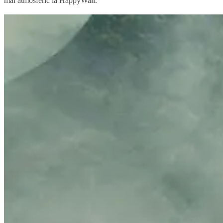
mai atmosferic la HappyWall.