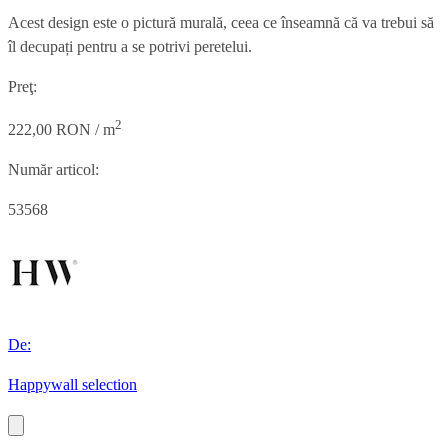
Acest design este o pictură murală, ceea ce înseamnă că va trebui să
îl decupați pentru a se potrivi peretelui.
Preţ:
2
222,00 RON / m
Număr articol:
53568
De:
Happywall selection