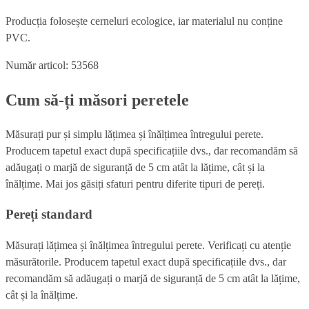
Producția folosește cerneluri ecologice, iar materialul nu conține
PVC.
Număr articol: 53568
Cum să-ți măsori peretele
Măsurați pur și simplu lățimea și înălțimea întregului perete.
Producem tapetul exact după specificațiile dvs., dar recomandăm să
adăugați o marjă de siguranță de 5 cm atât la lățime, cât și la
înălțime. Mai jos găsiți sfaturi pentru diferite tipuri de pereți.
Pereți standard
Măsurați lățimea și înălțimea întregului perete. Verificați cu atenție
măsurătorile. Producem tapetul exact după specificațiile dvs., dar
recomandăm să adăugați o marjă de siguranță de 5 cm atât la lățime,
cât și la înălțime.