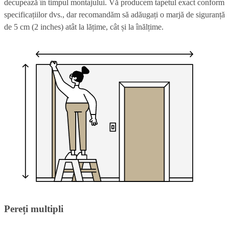
decupează în timpul montajului. Vă producem tapetul exact conform
specificațiilor dvs., dar recomandăm să adăugați o marjă de siguranță
de 5 cm (2 inches) atât la lățime, cât și la înălțime.
Pereți multipli