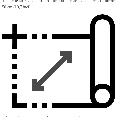
Titlul este fabricat din material nețesut. Fiecare panou are o lățime de
50 cm (19,7 inci).