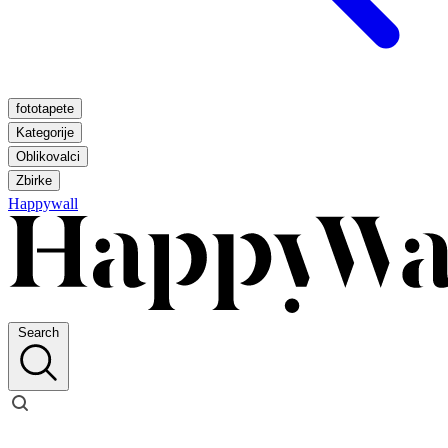
fototapete
Kategorije
Oblikovalci
Zbirke
Happywall
Search