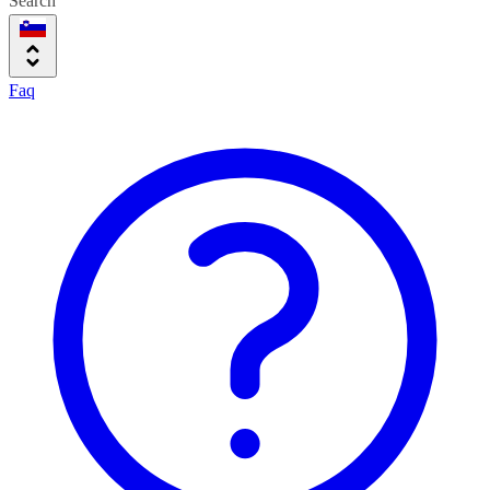
Search
Faq