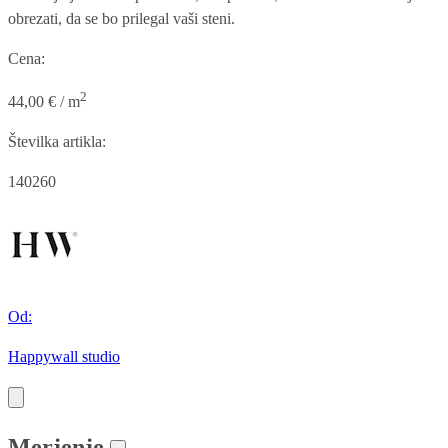
obrezati, da se bo prilegal vaši steni.
Cena:
2
44,00 € / m
Številka artikla:
140260
Od:
Happywall studio
Merjenje