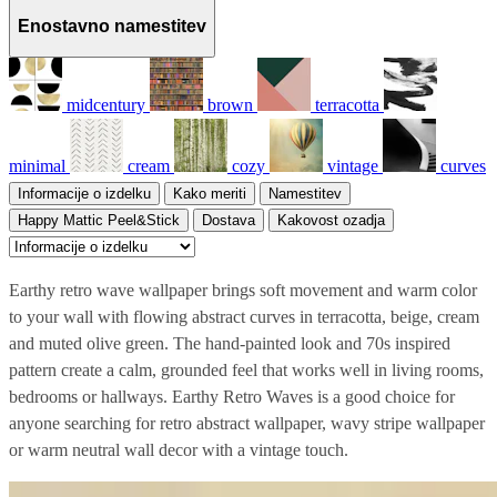
Enostavno namestitev
midcentury
brown
terracotta
minimal
cream
cozy
vintage
curves
Informacije o izdelku
Kako meriti
Namestitev
Happy Mattic Peel&Stick
Dostava
Kakovost ozadja
Earthy retro wave wallpaper brings soft movement and warm color
to your wall with flowing abstract curves in terracotta, beige, cream
and muted olive green. The hand-painted look and 70s inspired
pattern create a calm, grounded feel that works well in living rooms,
bedrooms or hallways. Earthy Retro Waves is a good choice for
anyone searching for retro abstract wallpaper, wavy stripe wallpaper
or warm neutral wall decor with a vintage touch.