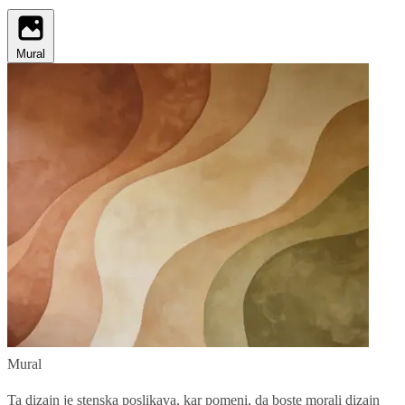
Mural
Mural
Ta dizajn je stenska poslikava, kar pomeni, da boste morali dizajn