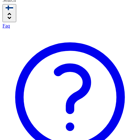
Search
Faq