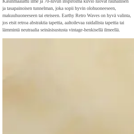
Käsinmaalattu ilme ja 70-luvun inspiroima kuvio luovat rauhallisen
ja tasapainoisen tunnelman, joka sopii hyvin olohuoneeseen,
makuuhuoneeseen tai eteiseen. Earthy Retro Waves on hyvä valinta,
jos etsit retroa abstraktia tapettia, aaltoilevaa raidallista tapettia tai
lämmintä neutraalia seinäsisustusta vintage-henkisellä ilmeellä.