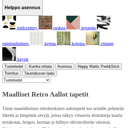
Helppo asennus
midcentury
ruskea
terraotta
minimalistinen
kerma
kotoisa
vintage
käyrät
Tuotetiedot
Kuinka mitata
Asennus
Happy Mattic Peel&Stick
Toimitus
Taustakuvan laatu
Maalliset Retro Aallot tapetit
Tämä maanläheinen retrohenkinen aaltotapetti tuo seinälle pehmeää
liikettä ja lämpimiä sävyjä, joissa näkyy virtaavia abstrakteja kaaria
terrakotan, beigen, kerman ja hillityn oliivinvihreän väreissä.