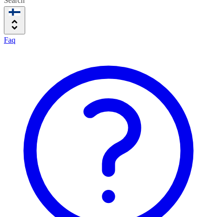
Search
Faq