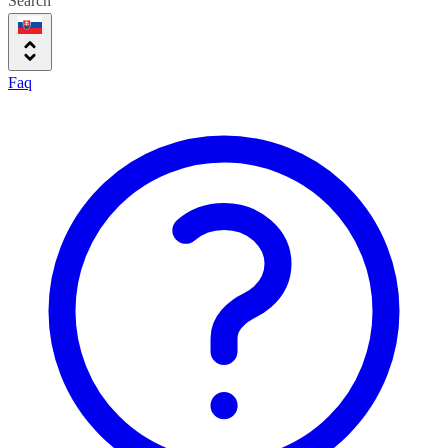
Search
Faq