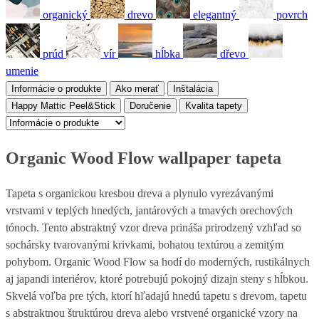
organický
drevo
elegantný
povrch
prúd
vír
hĺbka
dřevo
umenie
Informácie o produkte
Ako merať
Inštalácia
Happy Mattic Peel&Stick
Doručenie
Kvalita tapety
Organic Wood Flow wallpaper tapeta
Tapeta s organickou kresbou dreva a plynulo vyrezávanými
vrstvami v teplých hnedých, jantárových a tmavých orechových
tónoch. Tento abstraktný vzor dreva prináša prirodzený vzhľad so
sochársky tvarovanými krivkami, bohatou textúrou a zemitým
pohybom. Organic Wood Flow sa hodí do moderných, rustikálnych
aj japandi interiérov, ktoré potrebujú pokojný dizajn steny s hĺbkou.
Skvelá voľba pre tých, ktorí hľadajú hnedú tapetu s drevom, tapetu
s abstraktnou štruktúrou dreva alebo vrstvené organické vzory na