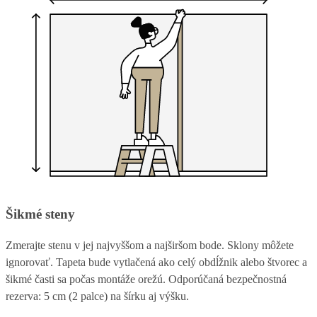
Šikmé steny
Zmerajte stenu v jej najvyššom a najširšom bode. Sklony môžete
ignorovať. Tapeta bude vytlačená ako celý obdĺžnik alebo štvorec a
šikmé časti sa počas montáže orežú. Odporúčaná bezpečnostná
rezerva: 5 cm (2 palce) na šírku aj výšku.