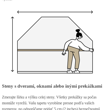
Steny s dverami, oknami alebo inými prekážkami
Zmerajte šírku a výšku celej steny. Všetky prekážky sa počas
montáže vyrežú. Vašu tapetu vyrobíme presne podľa vašich
rozmerov, no odporúčame pridať 5 cm (2 inches) bezpečnostnú