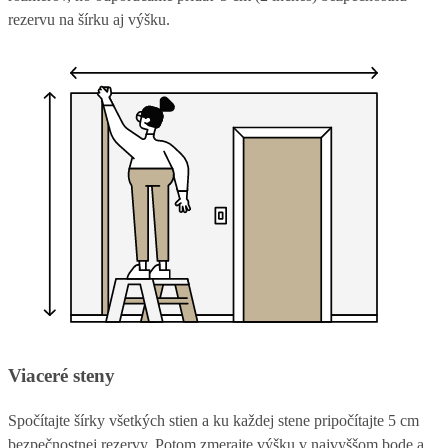
rezervu na šírku aj výšku.
Viaceré steny
Spočítajte šírky všetkých stien a ku každej stene pripočítajte 5 cm
bezpečnostnej rezervy. Potom zmerajte výšku v najvyššom bode a