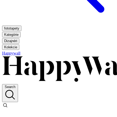
fototapety
Kategórie
Dizajnéri
Kolekcie
Happywall
Search