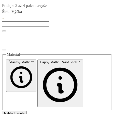
Pridajte 2 až 4 palce navyše
Šírka
Výška
Materiál
Šťastný Mattic™
Happy Mattic Peel&Stick™
Náhľad tapety