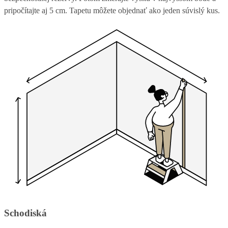
pripočítajte aj 5 cm. Tapetu môžete objednať ako jeden súvislý kus.
Schodiská