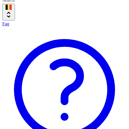
Search
Faq