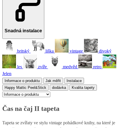
Snadná instalace
britský
liška
vintage
divoký
les
zvíře
medvěd
retro
Jelen
Informace o produktu
Jak měřit
Instalace
Happy Mattic Peel&Stick
dodávka
Kvalita tapety
Čas na čaj II tapeta
Tapeta se zvířaty ve stylu vintage pohádkové knihy, na které je