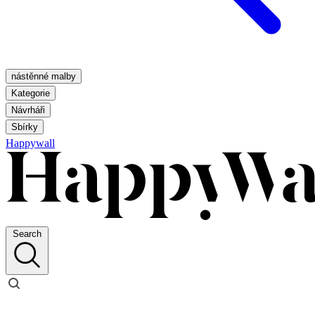
nástěnné malby
Kategorie
Návrháři
Sbírky
Happywall
Search