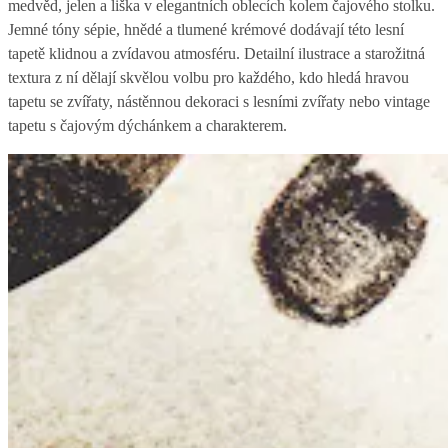
medvěd, jelen a liška v elegantních oblecích kolem čajového stolku.
Jemné tóny sépie, hnědé a tlumené krémové dodávají této lesní
tapetě klidnou a zvídavou atmosféru. Detailní ilustrace a starožitná
textura z ní dělají skvělou volbu pro každého, kdo hledá hravou
tapetu se zvířaty, nástěnnou dekoraci s lesními zvířaty nebo vintage
tapetu s čajovým dýchánkem a charakterem.