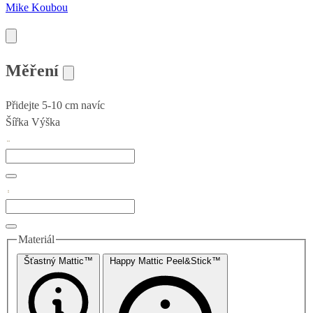
Mike Koubou
Měření
Přidejte 5-10 cm navíc
Šířka
Výška
Materiál
Šťastný Mattic™
Happy Mattic Peel&Stick™