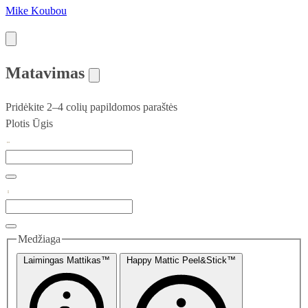
Mike Koubou
Matavimas
Pridėkite 2–4 colių papildomos paraštės
Plotis
Ūgis
Medžiaga
Laimingas Mattikas™
Happy Mattic Peel&Stick™