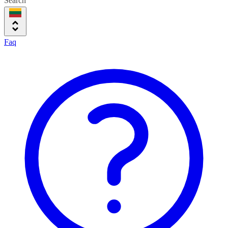
Search
Faq