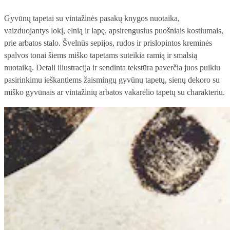
Gyvūnų tapetai su vintažinės pasakų knygos nuotaika,
vaizduojantys lokį, elnią ir lapę, apsirengusius puošniais kostiumais,
prie arbatos stalo. Švelnūs sepijos, rudos ir prislopintos kreminės
spalvos tonai šiems miško tapetams suteikia ramią ir smalsią
nuotaiką. Detali iliustracija ir sendinta tekstūra paverčia juos puikiu
pasirinkimu ieškantiems žaismingų gyvūnų tapetų, sienų dekoro su
miško gyvūnais ar vintažinių arbatos vakarėlio tapetų su charakteriu.