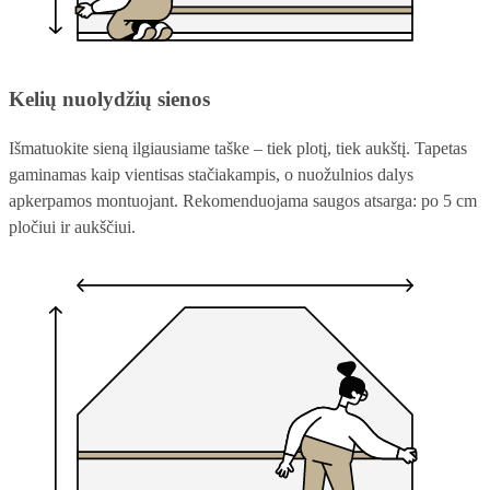
Kelių nuolydžių sienos
Išmatuokite sieną ilgiausiame taške – tiek plotį, tiek aukštį. Tapetas
gaminamas kaip vientisas stačiakampis, o nuožulnios dalys
apkerpamos montuojant. Rekomenduojama saugos atsarga: po 5 cm
pločiui ir aukščiui.