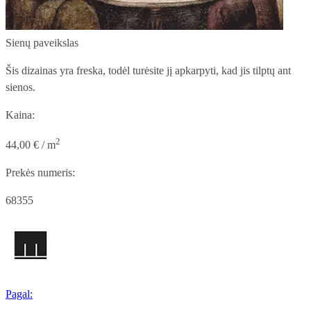
Sienų paveikslas
Šis dizainas yra freska, todėl turėsite jį apkarpyti, kad jis tilptų ant
sienos.
Kaina:
2
44,00 € / m
Prekės numeris:
68355
Pagal: