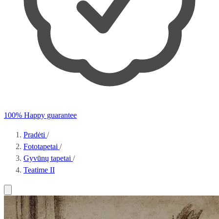
100% Happy guarantee
Pradėti
/
Fototapetai
/
Gyvūnų tapetai
/
Teatime II