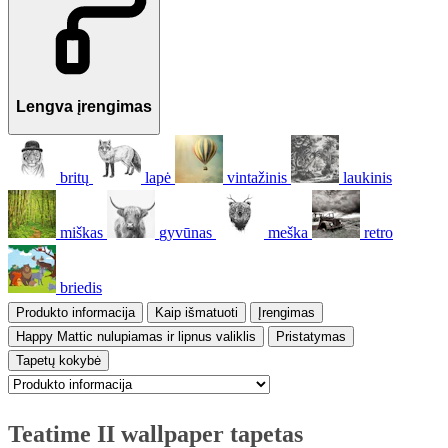
Lengva įrengimas
britų
lapė
vintažinis
laukinis
miškas
gyvūnas
meška
retro
briedis
Produkto informacija
Kaip išmatuoti
Įrengimas
Happy Mattic nulupiamas ir lipnus valiklis
Pristatymas
Tapetų kokybė
Teatime II wallpaper tapetas