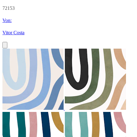
72153
Von:
Vitor Costa