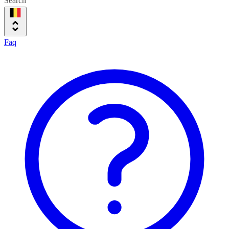
Search
Faq