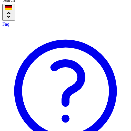
Search
Faq