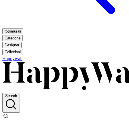
fotomurali
Categorie
Designer
Collezioni
Happywall
Search