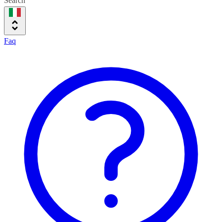
Search
Faq