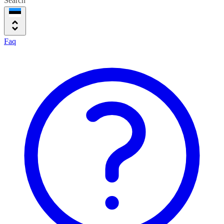
Search
Faq