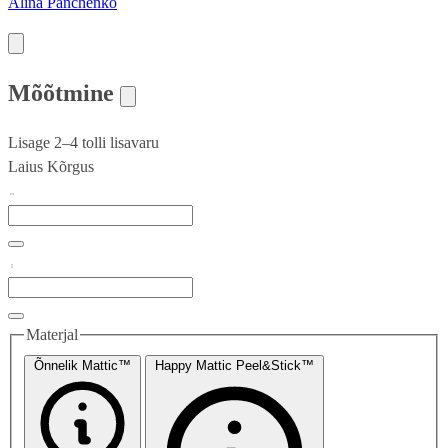
Alina Panchenko
Mõõtmine
Lisage 2–4 tolli lisavaru
Laius
Kõrgus
Materjal
Õnnelik Mattic™
Happy Mattic Peel&Stick™