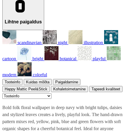
Lihtne paigaldus
scandinavian
night
illustration
cartoon
bright
botanical
playful
modern
colorful
Tooteinfo
Kuidas mõõta
Paigaldamine
Happy Mattic Peel&Stick
Kohaletoimetamine
Tapeedi kvaliteet
Bold folk floral wallpaper in deep navy with bright tulips, daisies
and stylized leaves creates a lively, playful look. The hand-drawn
pattern mixes red, yellow, pink, blue and green flowers with soft
organic shapes for a cheerful botanical feel. Ideal for anyone