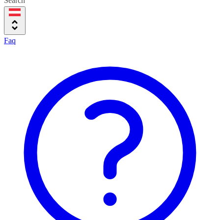
Search
Faq