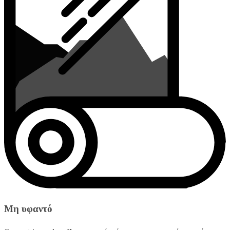
Μη υφαντό