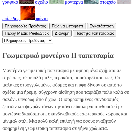
γραφικό
σχέδιο
μοντέρνα
στοιχείο
επίπεδος
φόντο
Πληροφορίες Προϊόντος
Πώς να μετρήσετε
Εγκατάσταση
Happy Mattic Peel&Stick
Διανομή
Ποιότητα ταπετσαρίας
Γεωμετρικό μοντέρνο II ταπετσαρία
Μοντέρνα γεωμετρική ταπετσαρία με αφηρημένα σχήματα σε
στρώσεις, σε απαλό μπλε, τερακότα, μουσταρδί και μπεζ. Οι
μαλακές στρογγυλεμένες φόρμες και η υφή δίνουν σε αυτό το
σχέδιο μια ήρεμη, σύγχρονη αίσθηση που ταιριάζει πολύ καλά σε
σαλόνι, υπνοδωμάτιο ή χωλ. Ο ισορροπημένος συνδυασμός
ζεστών και ψυχρών τόνων την κάνει εύκολη να συνδυαστεί με
μοντέρνα διακόσμηση, σκανδιναβικούς εσωτερικούς χώρους και
μίνιμαλ στιλ. Μια πολύ καλή επιλογή για όσους αναζητούν
αφηρημένη γεωμετρική ταπετσαρία σε γήινα χρώματα.