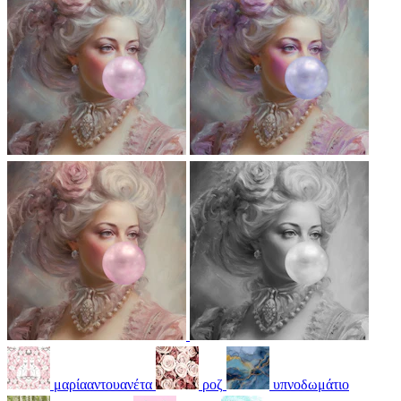
μαρίααντουανέτα
ροζ
υπνοδωμάτιο