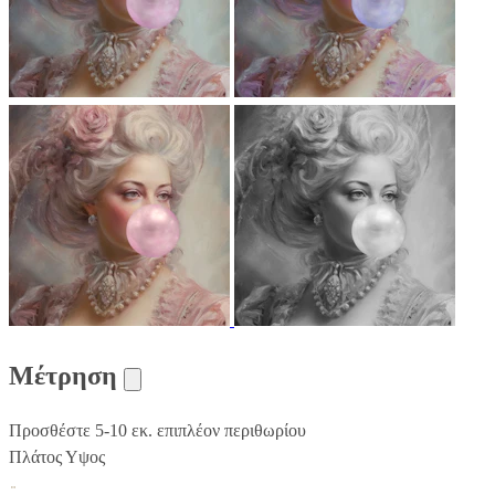
Μέτρηση
Προσθέστε 5-10 εκ. επιπλέον περιθωρίου
Πλάτος
Υψος