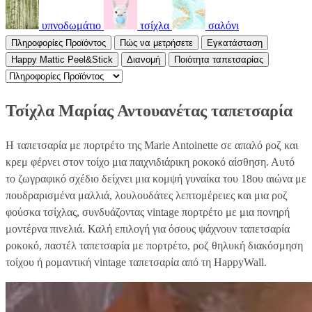
υπνοδωμάτιο
τσίχλα
σαλόνι
Πληροφορίες Προϊόντος
Πώς να μετρήσετε
Εγκατάσταση
Happy Mattic Peel&Stick
Διανομή
Ποιότητα ταπετσαρίας
Τσίχλα Μαρίας Αντουανέτας ταπετσαρία
Η ταπετσαρία με πορτρέτο της Marie Antoinette σε απαλό ροζ και
κρεμ φέρνει στον τοίχο μια παιχνιδιάρικη ροκοκό αίσθηση. Αυτό
το ζωγραφικό σχέδιο δείχνει μια κομψή γυναίκα του 18ου αιώνα με
πουδραρισμένα μαλλιά, λουλουδάτες λεπτομέρειες και μια ροζ
φούσκα τσίχλας, συνδυάζοντας vintage πορτρέτο με μια πονηρή
μοντέρνα πινελιά. Καλή επιλογή για όσους ψάχνουν ταπετσαρία
ροκοκό, παστέλ ταπετσαρία με πορτρέτο, ροζ θηλυκή διακόσμηση
τοίχου ή ρομαντική vintage ταπετσαρία από τη HappyWall.