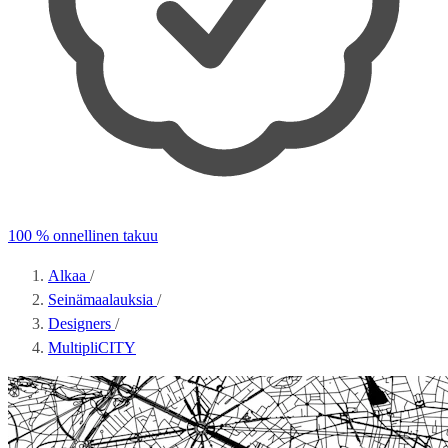
100 % onnellinen takuu
Alkaa
/
Seinämaalauksia
/
Designers
/
MultipliCITY