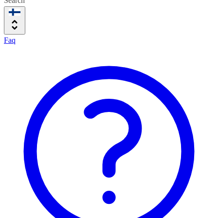
Search
Faq