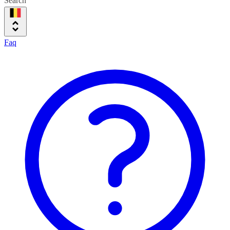
Search
Faq