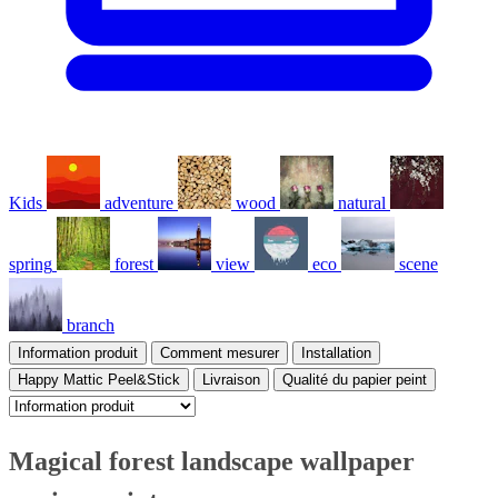
Kids
adventure
wood
natural
spring
forest
view
eco
scene
branch
Information produit
Comment mesurer
Installation
Happy Mattic Peel&Stick
Livraison
Qualité du papier peint
Magical forest landscape wallpaper