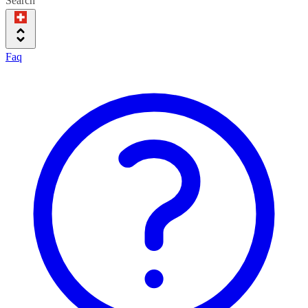
Search
Faq