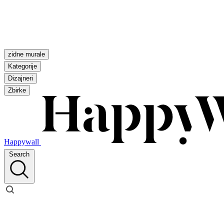
zidne murale
Kategorije
Dizajneri
Zbirke
Happywall
Search