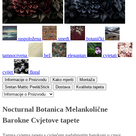
raspoložena
smeđi
botanički
tamnocrvena
bež
elegantan
cvjetati
cvijet
floral
Informacije o Proizvodu
Kako mjeriti
Montaža
Sretan Mattic Peel&Stick
Dostava
Kvaliteta tapeta
Nocturnal Botanica Melankolične
Barokne Cvjetove tapete
Tamna cvjetna tapeta s cvijećem nadahnutim barokom u crnoj,