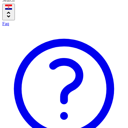
Search
Faq