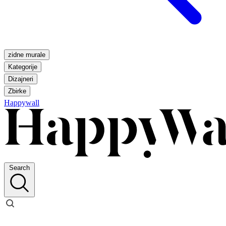
zidne murale
Kategorije
Dizajneri
Zbirke
Happywall
Search