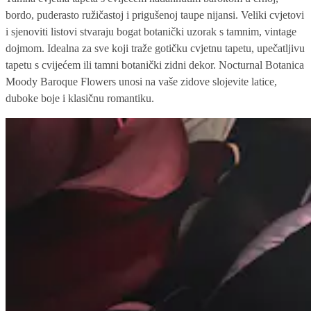
bordo, puderasto ružičastoj i prigušenoj taupe nijansi. Veliki cvjetovi
i sjenoviti listovi stvaraju bogat botanički uzorak s tamnim, vintage
dojmom. Idealna za sve koji traže gotičku cvjetnu tapetu, upečatljivu
tapetu s cvijećem ili tamni botanički zidni dekor. Nocturnal Botanica
Moody Baroque Flowers unosi na vaše zidove slojevite latice,
duboke boje i klasičnu romantiku.