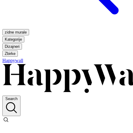
zidne murale
Kategorije
Dizajneri
Zbirke
Happywall
Search