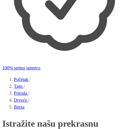
100% sretno jamstvo
Početak
/
Tags
/
Priroda
/
Drveće
/
Breza
Istražite našu prekrasnu