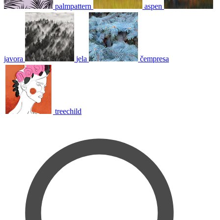
palmpattern
aspen
javora
jela
čempresa
treechild