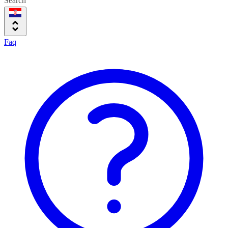
Search
Faq