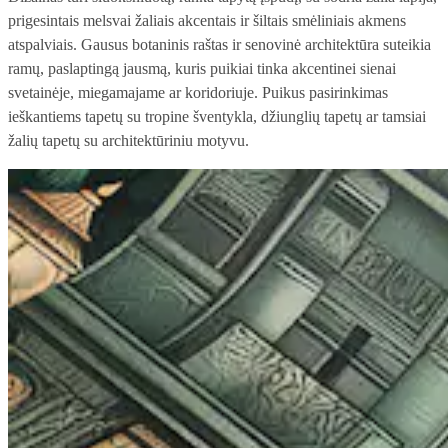
prigesintais melsvai žaliais akcentais ir šiltais smėliniais akmens
atspalviais. Gausus botaninis raštas ir senovinė architektūra suteikia
ramų, paslaptingą jausmą, kuris puikiai tinka akcentinei sienai
svetainėje, miegamajame ar koridoriuje. Puikus pasirinkimas
ieškantiems tapetų su tropine šventykla, džiunglių tapetų ar tamsiai
žalių tapetų su architektūriniu motyvu.