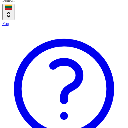
Search
Faq