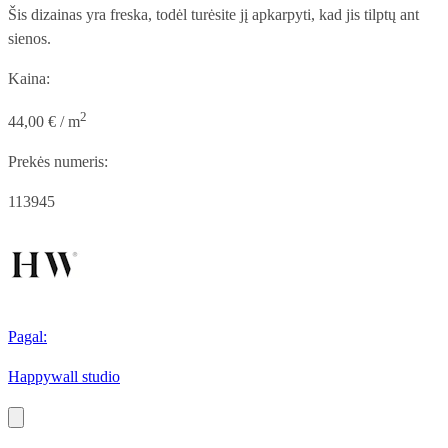
Šis dizainas yra freska, todėl turėsite jį apkarpyti, kad jis tilptų ant
sienos.
Kaina:
2
44,00 € / m
Prekės numeris:
113945
Pagal:
Happywall studio