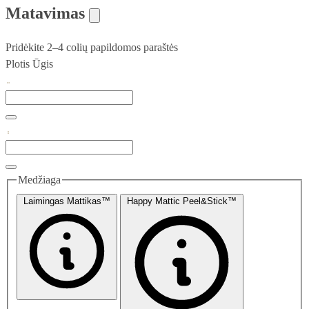
Matavimas
Pridėkite 2–4 colių papildomos paraštės
Plotis
Ūgis
Medžiaga
Laimingas Mattikas™
Happy Mattic Peel&Stick™