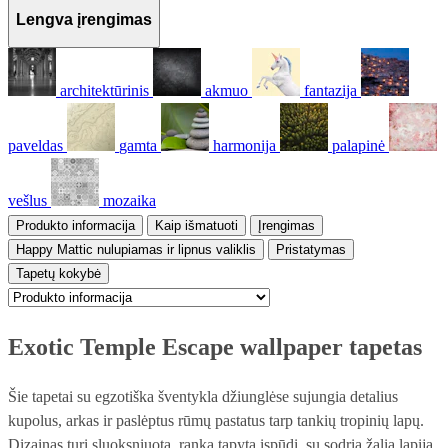
Lengva įrengimas
architektūrinis
akmuo
fantazija
paveldas
gamta
harmonija
palapinė
vešlus
mozaika
Produkto informacija
Kaip išmatuoti
Įrengimas
Happy Mattic nulupiamas ir lipnus valiklis
Pristatymas
Tapetų kokybė
Exotic Temple Escape wallpaper tapetas
Šie tapetai su egzotiška šventykla džiunglėse sujungia detalius
kupolus, arkas ir paslėptus rūmų pastatus tarp tankių tropinių lapų.
Dizainas turi sluoksniuotą, ranka tapytą įspūdį, su sodria žalia lapija,