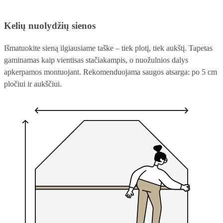
Kelių nuolydžių sienos
Išmatuokite sieną ilgiausiame taške – tiek plotį, tiek aukštį. Tapetas
gaminamas kaip vientisas stačiakampis, o nuožulnios dalys
apkerpamos montuojant. Rekomenduojama saugos atsarga: po 5 cm
pločiui ir aukščiui.